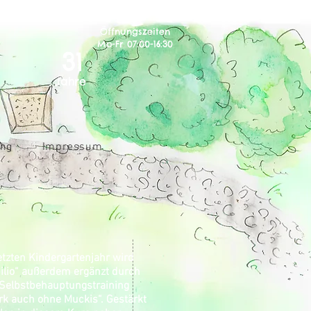
Öffnungszeiten
Mo-Fr 07:00-16:30
31
Jahre
ng
Impressum
etzten Kindergartenjahr wird
ilio“ außerdem ergänzt durch
Selbstbehauptungstraining
rk auch ohne Muckis“. Gestärkt