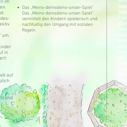
werd
en im
Sel
en.
Das „Meins-deinsdeins-unser-Spiel“
Selb
nd
Das „Meins-deinsdeins-unser-Spiel“
Fre
ndes-
vermittelt den Kindern spielerisch und
Konf
ektiv
nachhaltig den Umgang mit sozialen
Selb
Regeln.
sozi
“ um.
Kom
spie
Kinder
dass
f in
und 
ert:
Ordn
man 
“
Pers
elt auf
und 
zlich
sei
d
bst und