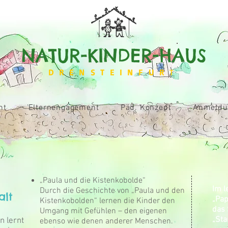
NATUR-KINDER-HAUS
DRENSTEINFUR
T
ht
Elternengagement
Päd. Konzept
Anmeldu
„Paula und die Kistenkobolde“
Im l
Durch die Geschichte von „Paula und den
alt
„Pap
Kistenkobolden“ lernen die Kinder den
das 
Umgang mit Gefühlen – den eigenen
„Sta
n lernt
ebenso wie denen anderer Menschen.