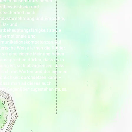
en in diesem Kurs neben
bstbewusstsein und
stsicherheit auch
mdwahrnehmung und Empathie,
likt- und
stbehauptungsfähigkeit sowie
al-emotionale und
munikationskompetenzen.
Auf
lerische Weise lernen die Kinder,
 sie eine eigene Meinung haben
aussprechen dürfen, dass es in
ung ist, sich abzugrenzen, dass
sich mit Worten und der eigenen
önlichkeit durchsetzen kann –
dass man all dieses auch
nem Gegenüber zugestehen muss.